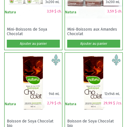
3x200 mL
3x200 mL
3,59 $ ch.
3,59 $ ch.
Natura
Natura
Na
Mini-Boissons de Soya
Mini-Boissons aux Amandes
Chocolat
Chocolat
Ajouter au panier
Ajouter au panier
946 mL
12x946 mL
2,79 $ ch.
29,99 $ /cs.
Natura
Natura
Na
Boisson de Soya Chocolat
Boisson de Soya Chocolat
bio
bio