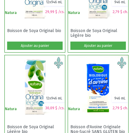
12x946 mL
946 mL
29,99 $ /cs.
2,79 $ ch.
Natura
Natura
Na
Boisson de Soya Original bio
Boisson de Soya Original
Légère bio
Ajouter au panier
Ajouter au panier
12x946 mL
946 mL
30,09 $ /cs.
2,79 $ ch.
Natura
Natura
Na
Boisson de Soya Original
Boisson d'Avoine Originale
Légère bio
Non-Sucré SANS GLUTEN bio