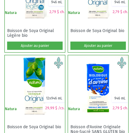
946 mL
946 mL
2,79 $ ch.
2,79 $ ch.
Natura
Natura
Na
Boisson de Soya Original
Boisson de Soya Original bio
Légère bio
Ajouter au panier
Ajouter au panier
12x946 mL
946 mL
29,99 $ /cs.
2,79 $ ch.
Natura
Natura
Na
Boisson de Soya Original bio
Boisson d'Avoine Originale
Non-Sucré SANS GLUTEN bio