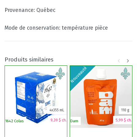
Provenance: Québec
Mode de conservation: température pièce
Produits similaires
Nouveauté
4x355 mL
110 g
9,39 $ ch.
5,99 $ ch.
1642 Colas
Dam
D