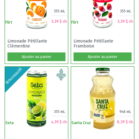
355 mL
355 mL
3,39 $ ch.
3,39 $ ch.
Flirt
Flirt
S
Limonade Pétillante
Limonade Pétillante
Clémentine
Framboise
Ajouter au panier
Ajouter au panier
Nouveauté
355 mL
946 mL
4,39 $ ch.
8,39 $ ch.
Seta
Santa Cruz
W