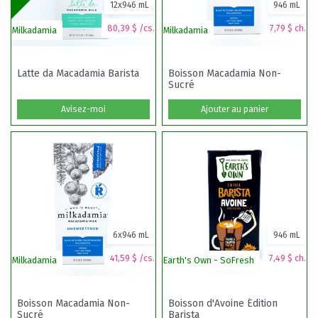
12x946 mL
946 mL
80,39 $ /cs.
7,79 $ ch.
Milkadamia
Milkadamia
Ea
Latte da Macadamia Barista
Boisson Macadamia Non-
Sucré
Avisez-moi
Ajouter au panier
6x946 mL
946 mL
41,59 $ /cs.
7,49 $ ch.
Milkadamia
Earth's Own - SoFresh
Mi
Boisson Macadamia Non-
Boisson d'Avoine Édition
Sucré
Barista