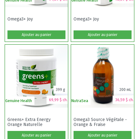
Genuine Health
Genuine Health
V
Omega3+ Joy
Omega3+ Joy
Ajouter au panier
Ajouter au panier
399 g
200 mL
69,99 $ ch.
36,59 $ ch.
Genuine Health
NutraSea
La
Greens+ Extra Energy
Omega3 Source Végétale -
Orange Naturelle
Orange & Fraise
Ajouter au panier
Ajouter au panier