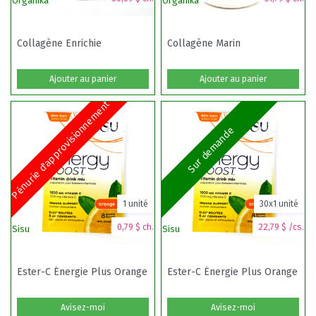
Organika
Organika
Na
Collagène Enrichie
Collagène Marin
Ajouter au panier
Ajouter au panier
Pénurie d'approvisionnement
Sur demande
1 unité
30x1 unité
0,79 $ ch.
22,79 $ /cs.
Sisu
Sisu
V
Ester-C Énergie Plus Orange
Ester-C Énergie Plus Orange
Avisez-moi
Avisez-moi