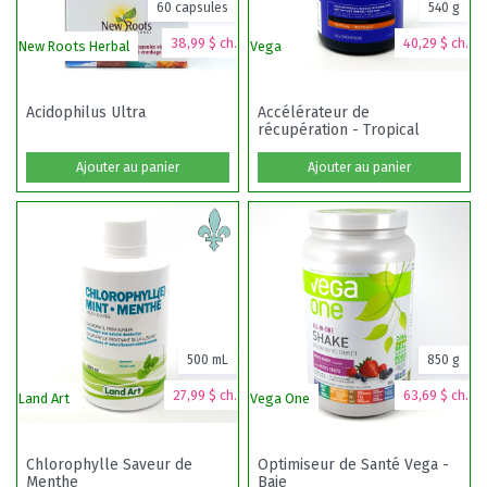
60 capsules
540 g
38,99 $ ch.
40,29 $ ch.
New Roots Herbal
Vega
V
Acidophilus Ultra
Accélérateur de
récupération - Tropical
Ajouter au panier
Ajouter au panier
500 mL
850 g
27,99 $ ch.
63,69 $ ch.
Land Art
Vega One
V
Chlorophylle Saveur de
Optimiseur de Santé Vega -
Menthe
Baie