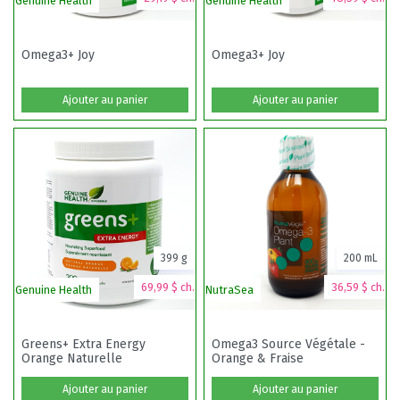
Genuine Health
Genuine Health
V
Omega3+ Joy
Omega3+ Joy
Ajouter au panier
Ajouter au panier
399 g
200 mL
69,99 $ ch.
36,59 $ ch.
Genuine Health
NutraSea
La
Greens+ Extra Energy
Omega3 Source Végétale -
Orange Naturelle
Orange & Fraise
Ajouter au panier
Ajouter au panier