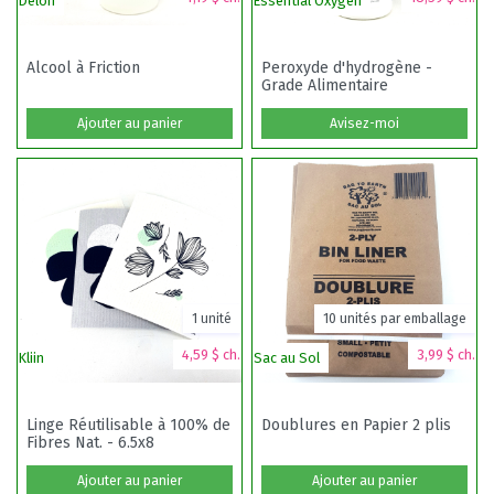
Delon
Essential Oxygen
Kl
Alcool à Friction
Peroxyde d'hydrogène -
Grade Alimentaire
N
Ajouter au panier
Avisez-moi
1 unité
10 unités par emballage
4,59 $ ch.
3,99 $ ch.
Kliin
Sac au Sol
Bi
Linge Réutilisable à 100% de
Doublures en Papier 2 plis
Fibres Nat. - 6.5x8
Ajouter au panier
Ajouter au panier