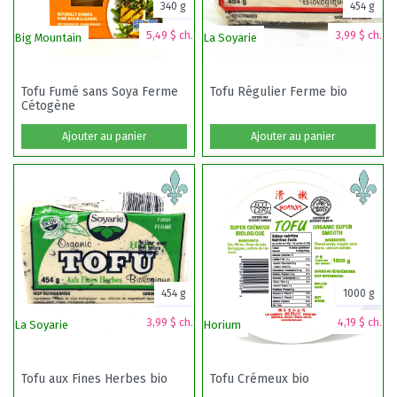
340 g
454 g
5,49 $ ch.
3,99 $ ch.
Big Mountain
La Soyarie
To
Tofu Fumé sans Soya Ferme
Tofu Régulier Ferme bio
Cétogène
Ajouter au panier
Ajouter au panier
454 g
1000 g
3,99 $ ch.
4,19 $ ch.
La Soyarie
Horium
To
Tofu aux Fines Herbes bio
Tofu Crémeux bio