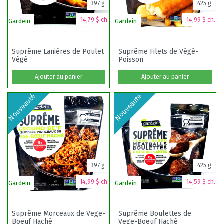
397 g
425 g
14,79 $ ch.
14,99 $ ch.
Gardein
Gardein
Li
Suprême Lanières de Poulet
Suprême Filets de Végé-
Végé
Poisson
Ajouter au panier
Ajouter au panier
Nouveauté
Nouveauté
397 g
425 g
14,99 $ ch.
14,59 $ ch.
Gardein
Gardein
G
Suprême Morceaux de Vege-
Suprême Boulettes de
Boeuf Haché
Vege-Boeuf Haché