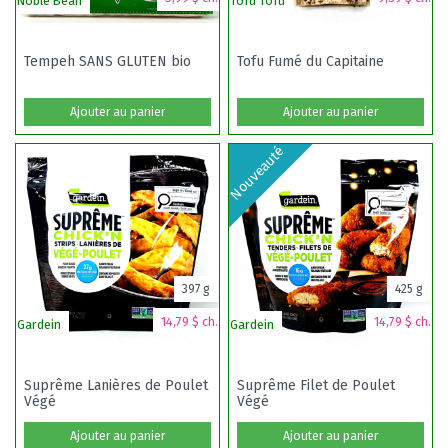
Noble Bean
Tofu Tofu
La
Tempeh SANS GLUTEN bio
Tofu Fumé du Capitaine
Ajouter au panier
Ajouter au panier
Nouveauté
397 g
425 g
14,79 $ ch.
14,79 $ ch.
Gardein
Gardein
Bi
Suprême Lanières de Poulet
Suprême Filet de Poulet
Végé
Végé
Ajouter au panier
Ajouter au panier