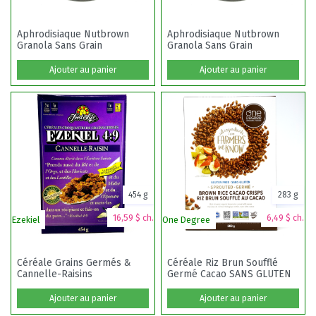
Aphrodisiaque Nutbrown
Aphrodisiaque Nutbrown
Granola Sans Grain
Granola Sans Grain
Ajouter au panier
Ajouter au panier
454 g
283 g
16,59 $ ch.
6,49 $ ch.
Ezekiel
One Degree
Céréale Grains Germés &
Céréale Riz Brun Soufflé
Cannelle-Raisins
Germé Cacao SANS GLUTEN
bio
Ajouter au panier
Ajouter au panier