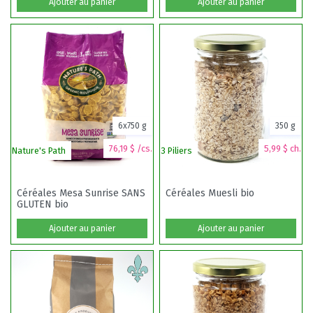
Ajouter au panier
Ajouter au panier
6x750 g
350 g
76,19 $ /cs.
5,99 $ ch.
Nature's Path
3 Piliers
Céréales Mesa Sunrise SANS
Céréales Muesli bio
GLUTEN bio
Ajouter au panier
Ajouter au panier