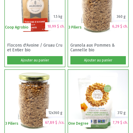
1.5 kg
360 g
10,99 $ ch.
6,29 $ ch.
Coop Agrobio
3 Piliers
Flocons d'Avoine / Gruau Cru
Granola aux Pommes &
et Entier bio
Cannelle bio
Ajouter au panier
Ajouter au panier
12x360 g
312 g
67,89 $ /cs.
7,79 $ ch.
3 Piliers
One Degree