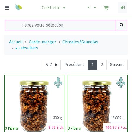
Cueillette
Fr
Accueil
Garde-manger
Céréales/Granolas
43 résultats
Précédent
1
2
Suivant
330 g
12x330 g
8,99 $ ch.
100,89 $ /cs.
3 Piliers
3 Piliers