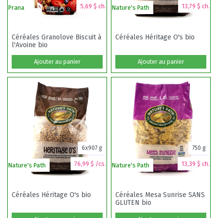
5,69 $ ch.
13,79 $ ch.
Prana
Nature's Path
Céréales Granolove Biscuit à
Céréales Héritage O's bio
l'Avoine bio
Ajouter au panier
Ajouter au panier
6x907 g
750 g
76,99 $ /cs.
13,39 $ ch.
Nature's Path
Nature's Path
Céréales Héritage O's bio
Céréales Mesa Sunrise SANS
GLUTEN bio