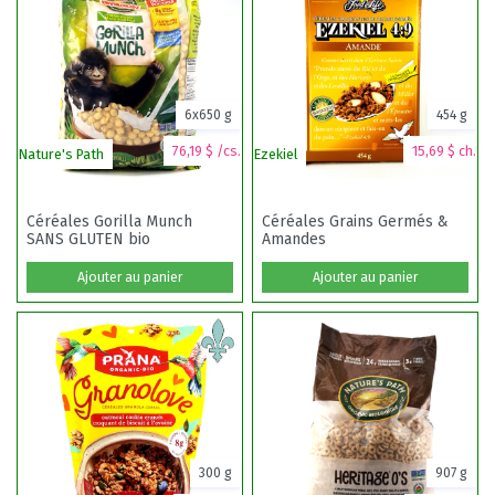
6x650 g
454 g
76,19 $ /cs.
15,69 $ ch.
Nature's Path
Ezekiel
Céréales Gorilla Munch
Céréales Grains Germés &
SANS GLUTEN bio
Amandes
Ajouter au panier
Ajouter au panier
300 g
907 g