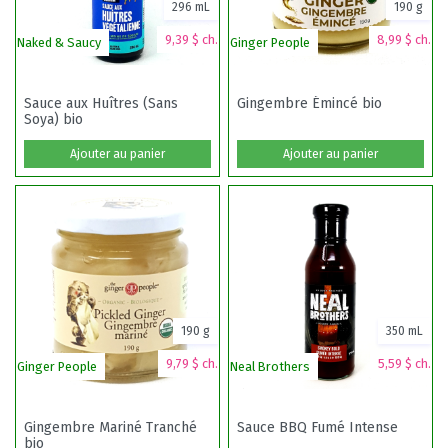
296 mL
190 g
9,39 $ ch.
8,99 $ ch.
Naked & Saucy
Ginger People
Cu
Sauce aux Huîtres (Sans
Gingembre Émincé bio
Soya) bio
Ajouter au panier
Ajouter au panier
190 g
350 mL
9,79 $ ch.
5,59 $ ch.
Ginger People
Neal Brothers
Cu
Gingembre Mariné Tranché
Sauce BBQ Fumé Intense
bio