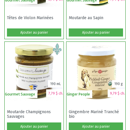
Gourmet Sauvage
Gourmet Sauvage
S
Têtes de Violon Marinées
Moutarde au Sapin
Ajouter au panier
Ajouter au panier
190 mL
190 g
7,79 $ ch.
9,79 $ ch.
Gourmet Sauvage
Ginger People
G
Moutarde Champignons
Gingembre Mariné Tranché
Sauvages
bio
Ajouter au panier
Ajouter au panier