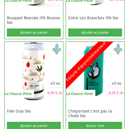
La Chasse-Pinte
La Chasse-Pinte
La
Bouquet Riverain IPA Rousse
Entre Les Branches IPA bio
bio
Ajouter au panier
Ajouter au panier
Pénurie d'approvisionnement
473 mL
473 mL
6,99 $ ch.
6,39 $ ch.
La Chasse-Pinte
La Chasse-Pinte
La
Foie Gras bio
L'Important c'est pas la
Chute bio
Ajouter au panier
Avisez-moi