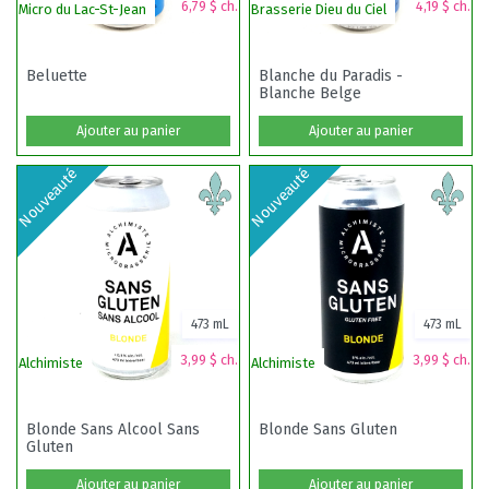
6,79 $ ch.
4,19 $ ch.
Micro du Lac-St-Jean
Brasserie Dieu du Ciel
Pi
Beluette
Blanche du Paradis -
Blanche Belge
Ajouter au panier
Ajouter au panier
Nouveauté
Nouveauté
473 mL
473 mL
3,99 $ ch.
3,99 $ ch.
Alchimiste
Alchimiste
Mi
Blonde Sans Alcool Sans
Blonde Sans Gluten
Gluten
Ajouter au panier
Ajouter au panier