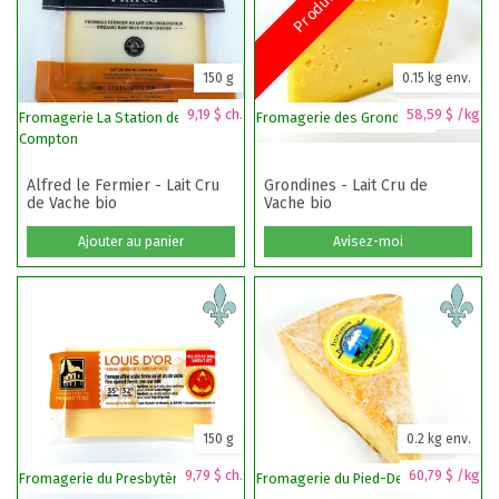
150 g
0.15 kg env.
9,19 $ ch.
58,59 $ /kg
Fromagerie La Station de
Fromagerie des Grondines
F
Compton
Alfred le Fermier - Lait Cru
Grondines - Lait Cru de
de Vache bio
Vache bio
Ajouter au panier
Avisez-moi
150 g
0.2 kg env.
9,79 $ ch.
60,79 $ /kg
Fromagerie du Presbytère
Fromagerie du Pied-De-Vent
Fe