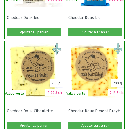
Bouchard
Biobio
Va
Cheddar Doux bio
Cheddar Doux bio
Ajouter au panier
Ajouter au panier
200 g
200 g
6,99 $ ch.
7,19 $ ch.
Vallée verte
Vallée verte
Bi
Cheddar Doux Ciboulette
Cheddar Doux Piment Broyé
Ajouter au panier
Ajouter au panier