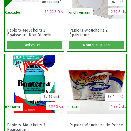
30x100 unité
94 unité
72,99 $ /cs.
2,79 $ ch.
Cascades
Tork Premium
Le
Papiers-Mouchoirs 2
Papiers-Mouchoirs 2
Épaisseurs Non Blanchi
Épaisseurs
Avisez-moi
Ajouter au panier
3x150 unité
8x10 unité
9,99 $ ch.
1,99 $ ch.
Bonterra
Suave
Le
Papiers-Mouchoirs 3
Papiers-Mouchoirs de Poche
Épaisseurs