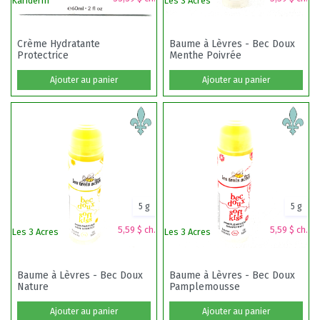
Kariderm
Les 3 Acres
Mé
Crème Hydratante
Baume à Lèvres - Bec Doux
Protectrice
Menthe Poivrée
S
Ajouter au panier
Ajouter au panier
5 g
5 g
5,59 $ ch.
5,59 $ ch.
Les 3 Acres
Les 3 Acres
Dr
Baume à Lèvres - Bec Doux
Baume à Lèvres - Bec Doux
Nature
Pamplemousse
Ajouter au panier
Ajouter au panier