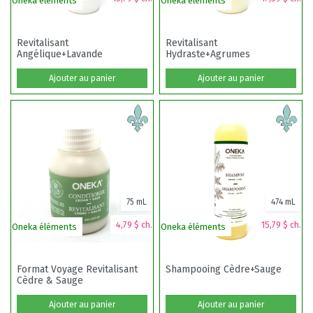
Oneka éléments
Oneka éléments
O
Revitalisant
Revitalisant
Angélique+Lavande
Hydraste+Agrumes
Ajouter au panier
Ajouter au panier
75 mL
474 mL
4,79 $ ch.
15,79 $ ch.
Oneka éléments
Oneka éléments
O
Format Voyage Revitalisant
Shampooing Cèdre+Sauge
Cèdre & Sauge
Ajouter au panier
Ajouter au panier