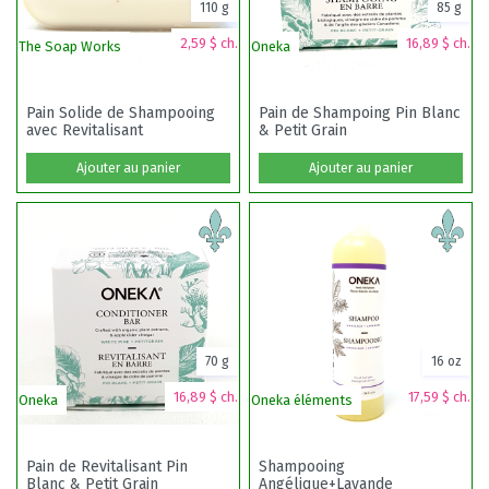
110 g
85 g
2,59 $ ch.
16,89 $ ch.
The Soap Works
Oneka
3 
Pain Solide de Shampooing
Pain de Shampoing Pin Blanc
avec Revitalisant
& Petit Grain
Ajouter au panier
Ajouter au panier
70 g
16 oz
16,89 $ ch.
17,59 $ ch.
Oneka
Oneka éléments
O
Pain de Revitalisant Pin
Shampooing
Blanc & Petit Grain
Angélique+Lavande