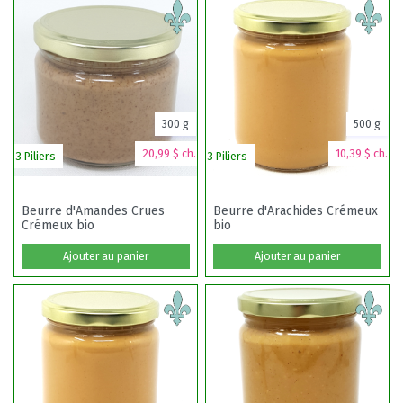
300 g
500 g
20,99 $ ch.
10,39 $ ch.
3 Piliers
3 Piliers
3 
Beurre d'Amandes Crues
Beurre d'Arachides Crémeux
Crémeux bio
bio
Ajouter au panier
Ajouter au panier