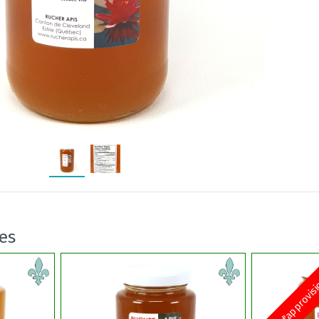
res
Pénurie d'approvi