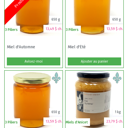
650 g
650 g
13,49 $ ch.
13,59 $ ch.
3 Piliers
3 Piliers
Mi
Miel d'Automne
Miel d'Été
Avisez-moi
Ajouter au panier
650 g
1 kg
13,59 $ ch.
23,79 $ ch.
3 Piliers
Miels d'Anicet
Mi