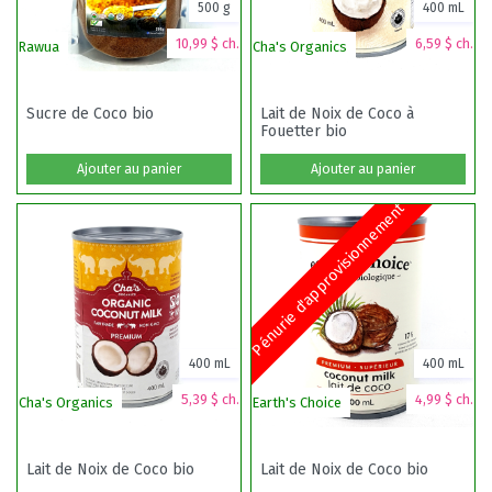
500 g
400 mL
10,99 $ ch.
6,59 $ ch.
Rawua
Cha's Organics
Ch
Sucre de Coco bio
Lait de Noix de Coco à
Fouetter bio
Ajouter au panier
Ajouter au panier
Pénurie d'approvisionnement
400 mL
400 mL
5,39 $ ch.
4,99 $ ch.
Cha's Organics
Earth's Choice
3 
Lait de Noix de Coco bio
Lait de Noix de Coco bio