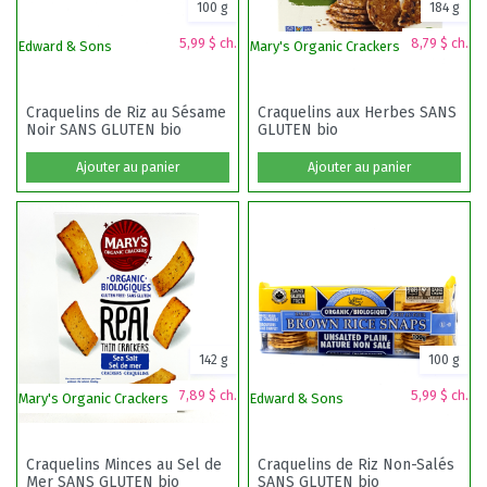
100 g
184 g
5,99 $ ch.
8,79 $ ch.
Edward & Sons
Mary's Organic Crackers
Su
Craquelins de Riz au Sésame
Craquelins aux Herbes SANS
Noir SANS GLUTEN bio
GLUTEN bio
Ajouter au panier
Ajouter au panier
142 g
100 g
7,89 $ ch.
5,99 $ ch.
Mary's Organic Crackers
Edward & Sons
C
Craquelins Minces au Sel de
Craquelins de Riz Non-Salés
Mer SANS GLUTEN bio
SANS GLUTEN bio