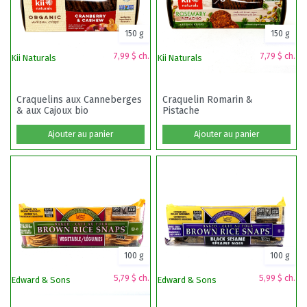
150 g
150 g
7,99 $ ch.
7,79 $ ch.
Kii Naturals
Kii Naturals
Ma
Craquelins aux Canneberges
Craquelin Romarin &
& aux Cajoux bio
Pistache
Ajouter au panier
Ajouter au panier
100 g
100 g
5,79 $ ch.
5,99 $ ch.
Edward & Sons
Edward & Sons
C