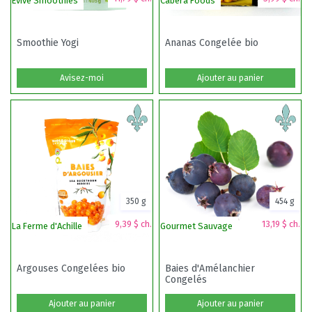
Evive Smoothies
Cabera Foods
Ma
Smoothie Yogi
Ananas Congelée bio
Avisez-moi
Ajouter au panier
350 g
454 g
9,39 $ ch.
13,19 $ ch.
La Ferme d'Achille
Gourmet Sauvage
Al
Argouses Congelées bio
Baies d'Amélanchier
Congelés
Ajouter au panier
Ajouter au panier