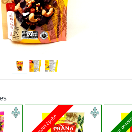
res
Produit épuisé
Sur deman