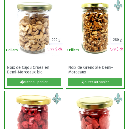
200 g
280 g
5,99 $ ch.
7,79 $ ch.
3 Piliers
3 Piliers
3 
Noix de Cajou Crues en
Noix de Grenoble Demi-
Demi-Morceaux bio
Morceaux
Ajouter au panier
Ajouter au panier