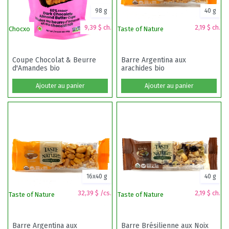
98 g
40 g
9,39 $ ch.
2,19 $ ch.
Chocxo
Taste of Nature
Ta
Coupe Chocolat & Beurre
Barre Argentina aux
d'Amandes bio
arachides bio
Ajouter au panier
Ajouter au panier
16x40 g
40 g
32,39 $ /cs.
2,19 $ ch.
Taste of Nature
Taste of Nature
Cl
Barre Argentina aux
Barre Brésilienne aux Noix