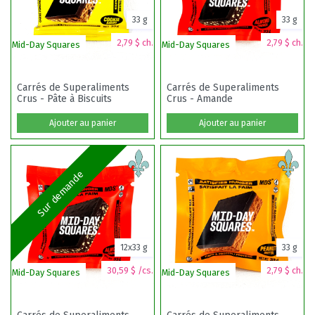
33 g
33 g
2,79 $ ch.
2,79 $ ch.
Mid-Day Squares
Mid-Day Squares
Mi
Carrés de Superaliments
Carrés de Superaliments
Crus - Pâte à Biscuits
Crus - Amande
Ajouter au panier
Ajouter au panier
Sur demande
12x33 g
33 g
30,59 $ /cs.
2,79 $ ch.
Mid-Day Squares
Mid-Day Squares
Ta