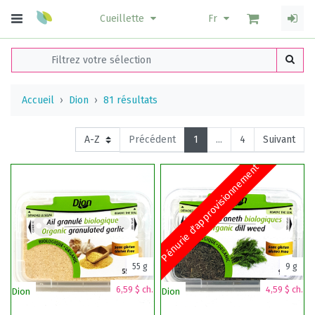
Cueillette
Fr
Accueil
Dion
81 résultats
Précédent
1
...
4
Suivant
Pénurie d'approvisionnement
55 g
9 g
6,59 $ ch.
4,59 $ ch.
Dion
Dion