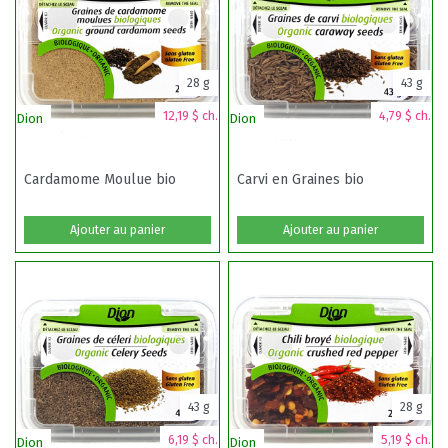
28 g
43 g
12,19 $ ch.
4,79 $ ch.
Dion
Dion
Cardamome Moulue bio
Carvi en Graines bio
Ajouter au panier
Ajouter au panier
43 g
28 g
6,19 $ ch.
5,19 $ ch.
Dion
Dion