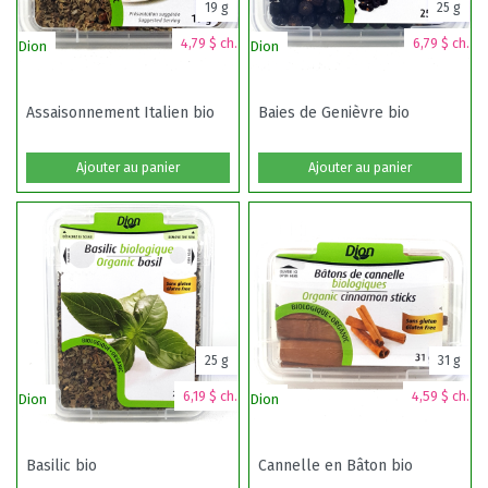
19 g
25 g
4,79 $ ch.
6,79 $ ch.
Dion
Dion
Assaisonnement Italien bio
Baies de Genièvre bio
Ajouter au panier
Ajouter au panier
25 g
31 g
6,19 $ ch.
4,59 $ ch.
Dion
Dion
Basilic bio
Cannelle en Bâton bio