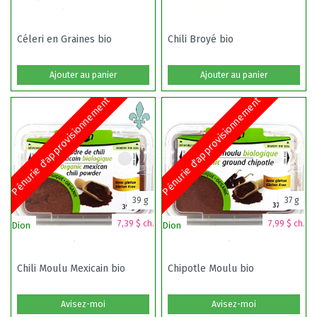
Céleri en Graines bio
Chili Broyé bio
Ajouter au panier
Ajouter au panier
Pénurie d'approvisionnement
Pénurie d'approvisionnement
39 g
37 g
7,39 $ ch.
7,99 $ ch.
Dion
Dion
Chili Moulu Mexicain bio
Chipotle Moulu bio
Avisez-moi
Avisez-moi