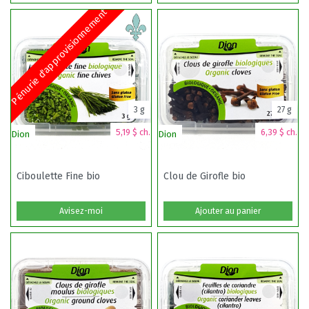
Pénurie d'approvisionnement
3 g
27 g
5,19 $ ch.
6,39 $ ch.
Dion
Dion
Ciboulette Fine bio
Clou de Girofle bio
Avisez-moi
Ajouter au panier