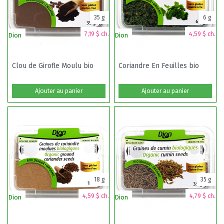
35 g
6 g
7,19 $ ch.
4,59 $ ch.
Dion
Dion
Clou de Girofle Moulu bio
Coriandre En Feuilles bio
Ajouter au panier
Ajouter au panier
18 g
35 g
4,59 $ ch.
4,79 $ ch.
Dion
Dion