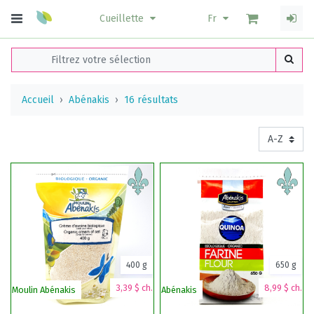
Cueillette
Fr
Accueil
Abénakis
16 résultats
400 g
650 g
3,39 $ ch.
8,99 $ ch.
Moulin Abénakis
Abénakis