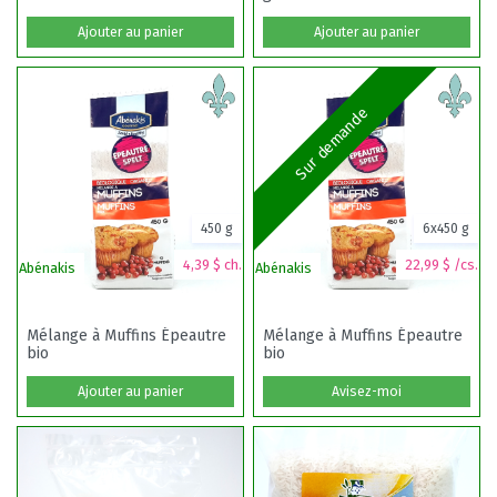
Ajouter au panier
Ajouter au panier
Sur demande
450 g
6x450 g
4,39 $ ch.
22,99 $ /cs.
Abénakis
Abénakis
Mélange à Muffins Épeautre
Mélange à Muffins Épeautre
bio
bio
Ajouter au panier
Avisez-moi