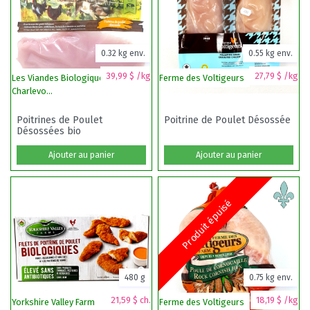
0.32 kg env.
0.55 kg env.
39,99 $ /kg
27,79 $ /kg
Les Viandes Biologiques de
Ferme des Voltigeurs
Fe
Charlevo...
Poitrines de Poulet
Poitrine de Poulet Désossée
Désossées bio
Ajouter au panier
Ajouter au panier
Produit épuisé
480 g
0.75 kg env.
21,59 $ ch.
18,19 $ /kg
Yorkshire Valley Farm
Ferme des Voltigeurs
Yo