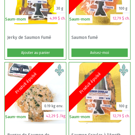
30 g
100 g
4,99 $ ch.
12,79 $ ch.
Saum-mom
Saum-mom
3 
Jerky de Saumon Fumé
Saumon fumé
F
Ajouter au panier
Avisez-moi
Produit épuisé
Produit épuisé
0.19 kg env.
100 g
42,29 $ /kg
12,79 $ ch.
Saum-mom
Saum-mom
At