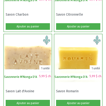
Savonnerie M'Nonga D'Amour
Savonnerie M'Nonga D'Amour
S
Savon Charbon
Savon Citronnelle
Ajouter au panier
Ajouter au panier
1 unité
1 unité
5,99 $ ch.
5,99 $ ch.
Savonnerie M'Nonga D'Amour
Savonnerie M'Nonga D'Amour
T
Savon Lait d'Avoine
Savon Romarin
Ajouter au panier
Ajouter au panier