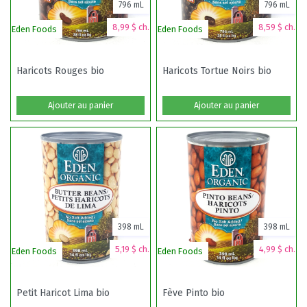
796 mL
796 mL
8,99 $ ch.
8,59 $ ch.
Eden Foods
Eden Foods
E
Haricots Rouges bio
Haricots Tortue Noirs bio
Ajouter au panier
Ajouter au panier
398 mL
398 mL
5,19 $ ch.
4,99 $ ch.
Eden Foods
Eden Foods
Cu
Petit Haricot Lima bio
Fève Pinto bio