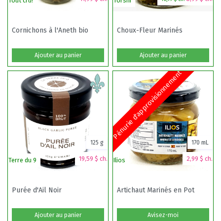
Tout cru!
Torshi
S
Cornichons à l'Aneth bio
Choux-Fleur Marinés
Ajouter au panier
Ajouter au panier
Pénurie d'approvisionnement
125 g
170 mL
19,59 $ ch.
2,99 $ ch.
Terre du 9
Ilios
T
Purée d'Ail Noir
Artichaut Marinés en Pot
Ajouter au panier
Avisez-moi