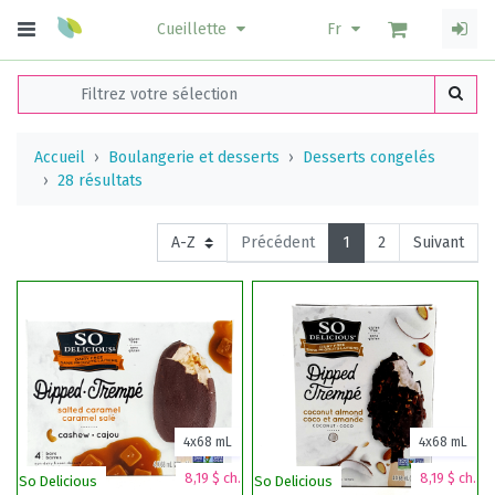
Cueillette
Fr
Accueil
Boulangerie et desserts
Desserts congelés
28 résultats
Précédent
1
2
Suivant
4x68 mL
4x68 mL
8,19 $ ch.
8,19 $ ch.
So Delicious
So Delicious