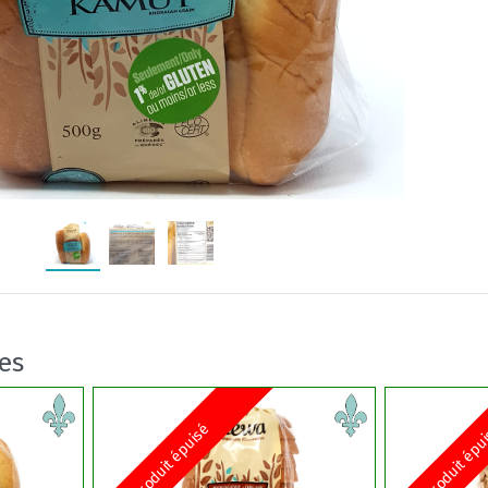
res
Produit épuisé
Produit épu