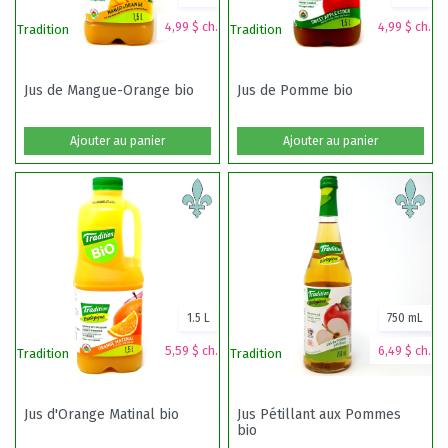
4,99 $ ch.
4,99 $ ch.
Tradition
Tradition
Tr
Jus de Mangue-Orange bio
Jus de Pomme bio
Ajouter au panier
Ajouter au panier
1.5 L
750 mL
5,59 $ ch.
6,49 $ ch.
Tradition
Tradition
Tr
Jus d'Orange Matinal bio
Jus Pétillant aux Pommes
bio