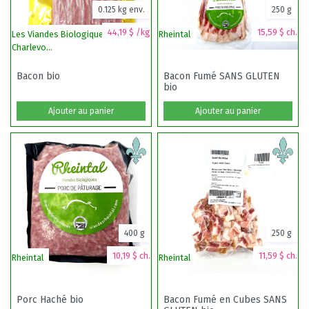
0.125 kg env.
250 g
44,19 $ /kg
15,59 $ ch.
Les Viandes Biologiques de
Rheintal
Rh
Charlevo...
Bacon bio
Bacon Fumé SANS GLUTEN
bio
Ajouter au panier
Ajouter au panier
400 g
250 g
10,19 $ ch.
11,59 $ ch.
Rheintal
Rheintal
Rh
Porc Haché bio
Bacon Fumé en Cubes SANS