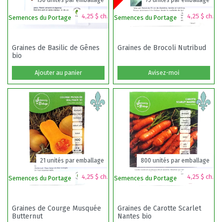
150 unités par emballage
75 unités par emballage
4,25 $ ch.
4,25 $ ch.
Semences du Portage
Semences du Portage
S
Graines de Basilic de Gênes
Graines de Brocoli Nutribud
bio
Ajouter au panier
Avisez-moi
21 unités par emballage
800 unités par emballage
4,25 $ ch.
4,25 $ ch.
Semences du Portage
Semences du Portage
S
Graines de Courge Musquée
Graines de Carotte Scarlet
Butternut
Nantes bio